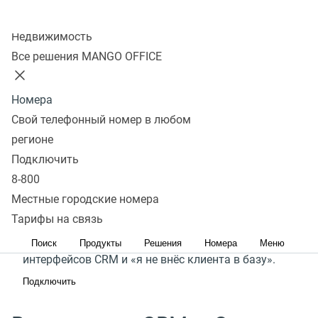
Любой бизнес стремится к эффективному
Колл-центр
управлению продажами и контактами
Недвижимость
с клиентами. Однако, внедрение, настройка
Все решения MANGO OFFICE
и обслуживание сложных CRM-систем могут
требовать значительных ресурсов. А ручной учет
Номера
информации крайне трудоемкая и не точная
Свой телефонный номер в любом
работа.
регионе
Подключить
Сделки MANGO OFFICE – простой способ навести
8-800
порядок в управлении продажами. Он добавляет
Местные городские номера
клиентов в базу, обзванивает их и ведёт воронку
Тарифы на связь
продаж. Больше никаких сложных
Поиск
Продукты
Решения
Номера
Меню
интерфейсов CRM и «я не внёс клиента в базу».
Подключить