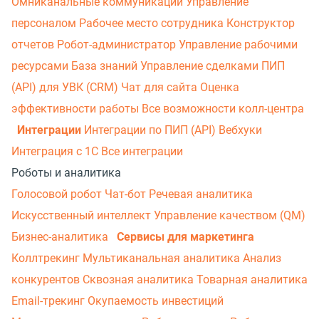
Омниканальные коммуникации
Управление
персоналом
Рабочее место сотрудника
Конструктор
отчетов
Робот-администратор
Управление рабочими
ресурсами
База знаний
Управление сделками
ПИП
(API) для УВК (CRM)
Чат для сайта
Оценка
эффективности работы
Все возможности колл-центра
Интеграции
Интеграции по ПИП (API)
Вебхуки
Интеграция с 1С
Все интеграции
Роботы и аналитика
Голосовой робот
Чат-бот
Речевая аналитика
Искусственный интеллект
Управление качеством (QM)
Бизнес-аналитика
Сервисы для маркетинга
Коллтрекинг
Мультиканальная аналитика
Анализ
конкурентов
Сквозная аналитика
Товарная аналитика
Email-трекинг
Окупаемость инвестиций