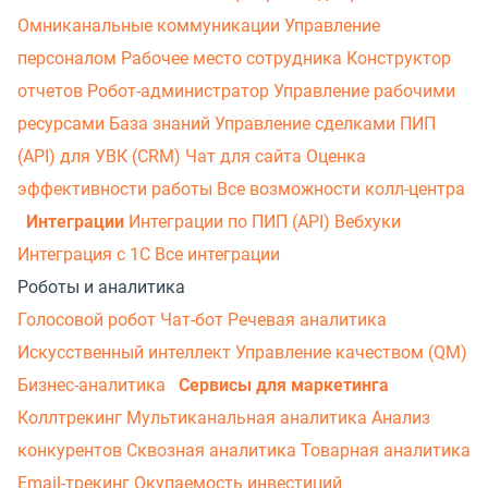
Омниканальные коммуникации
Управление
персоналом
Рабочее место сотрудника
Конструктор
отчетов
Робот-администратор
Управление рабочими
ресурсами
База знаний
Управление сделками
ПИП
(API) для УВК (CRM)
Чат для сайта
Оценка
эффективности работы
Все возможности колл-центра
Интеграции
Интеграции по ПИП (API)
Вебхуки
Интеграция с 1С
Все интеграции
Роботы и аналитика
Голосовой робот
Чат-бот
Речевая аналитика
Искусственный интеллект
Управление качеством (QM)
Бизнес-аналитика
Сервисы для маркетинга
Коллтрекинг
Мультиканальная аналитика
Анализ
конкурентов
Сквозная аналитика
Товарная аналитика
Email-трекинг
Окупаемость инвестиций