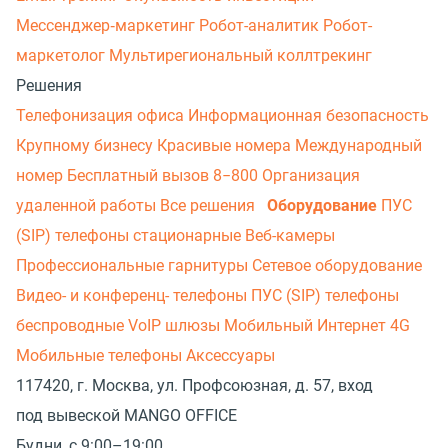
Мессенджер‑маркетинг
Робот-аналитик
Робот-
маркетолог
Мультирегиональный коллтрекинг
Решения
Телефонизация офиса
Информационная безопасность
Крупному бизнесу
Красивые номера
Международный
номер
Бесплатный вызов 8−800
Организация
удаленной работы
Все решения
Оборудование
ПУС
(SIP) телефоны стационарные
Веб-камеры
Профессиональные гарнитуры
Сетевое оборудование
Видео- и конференц- телефоны
ПУС (SIP) телефоны
беспроводные
VoIP шлюзы
Мобильный Интернет 4G
Мобильные телефоны
Аксессуары
117420, г. Москва, ул. Профсоюзная, д. 57, вход
под вывеской MANGO OFFICE
Будни, с 9:00–19:00