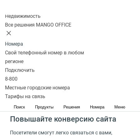
Подключить
Колл-центр
Недвижимость
Все решения MANGO OFFICE
Установите виджет
Обратного звонка
Номера
Свой телефонный номер в любом
Увеличьте количество звонков
регионе
Подключить
Потенциальные клиенты могут уйти и выбрать
8-800
конкурентов, так как не смогли связаться с Вами.
Местные городские номера
Сервис обратного звонка— отличная возможность
Тарифы на связь
не упускать таких клиентов
Поиск
Продукты
Решения
Номера
Меню
Повышайте конверсию сайта
Посетители смогут легко связаться с вами,