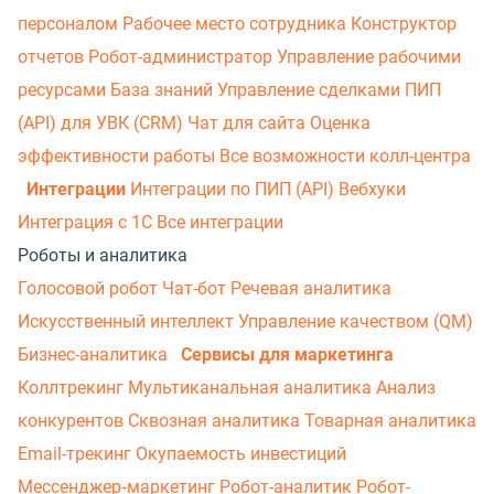
персоналом
Рабочее место сотрудника
Конструктор
отчетов
Робот-администратор
Управление рабочими
ресурсами
База знаний
Управление сделками
ПИП
(API) для УВК (CRM)
Чат для сайта
Оценка
эффективности работы
Все возможности колл-центра
Интеграции
Интеграции по ПИП (API)
Вебхуки
Интеграция с 1С
Все интеграции
Роботы и аналитика
Голосовой робот
Чат-бот
Речевая аналитика
Искусственный интеллект
Управление качеством (QM)
Бизнес-аналитика
Сервисы для маркетинга
Коллтрекинг
Мультиканальная аналитика
Анализ
конкурентов
Сквозная аналитика
Товарная аналитика
Email-трекинг
Окупаемость инвестиций
Мессенджер‑маркетинг
Робот-аналитик
Робот-