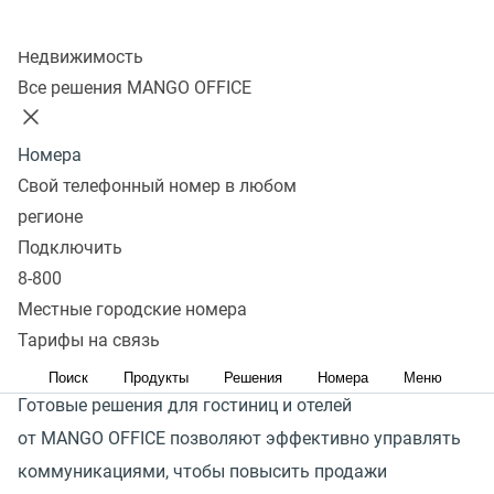
Колл-центр
Получить консультацию
Недвижимость
Все решения MANGO OFFICE
В условиях санкций спрос на внутренний туризм
растет. Государство активно инвестирует в развитие
Номера
туристических кластеров, и поток туристов
Свой телефонный номер в любом
закономерно увеличивается. Гостиницам важно
регионе
организовать надежную коммуникацию во всех
Подключить
каналах и оперативно реагировать на запросы
8-800
и потребности потенциальных клиентов, чтобы
Местные городские номера
те не ушли к конкурентам.
Тарифы на связь
Поиск
Продукты
Решения
Номера
Меню
Готовые решения для гостиниц и отелей
от MANGO OFFICE позволяют эффективно управлять
коммуникациями, чтобы повысить продажи