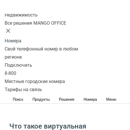
Колл-центр
Недвижимость
Подключить
Все решения MANGO OFFICE
Обеспечьте новых сотрудников и новые филиалы
телефонией — без закупки оборудования, софта
Номера
и организации каналов связи
Свой телефонный номер в любом
регионе
Подключить
Добавьте к возможностям вашей АТС сервисы
8-800
MANGO OFFICE
Местные городские номера
Подключите к вашей АТС дополнительные
Тарифы на связь
100‑канальные номера и услуги связи
Поиск
Продукты
Решения
Номера
Меню
Что такое виртуальная