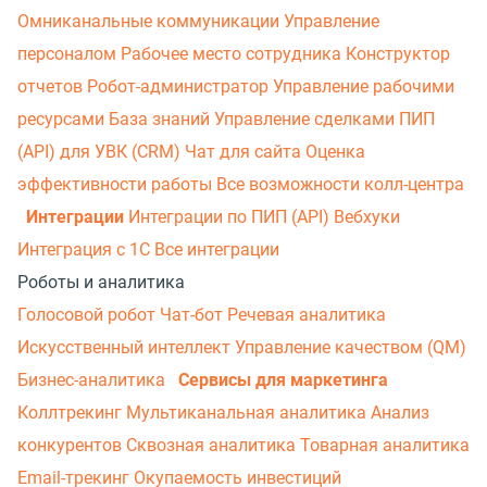
Омниканальные коммуникации
Управление
персоналом
Рабочее место сотрудника
Конструктор
отчетов
Робот-администратор
Управление рабочими
ресурсами
База знаний
Управление сделками
ПИП
(API) для УВК (CRM)
Чат для сайта
Оценка
эффективности работы
Все возможности колл-центра
Интеграции
Интеграции по ПИП (API)
Вебхуки
Интеграция с 1С
Все интеграции
Роботы и аналитика
Голосовой робот
Чат-бот
Речевая аналитика
Искусственный интеллект
Управление качеством (QM)
Бизнес-аналитика
Сервисы для маркетинга
Коллтрекинг
Мультиканальная аналитика
Анализ
конкурентов
Сквозная аналитика
Товарная аналитика
Email-трекинг
Окупаемость инвестиций