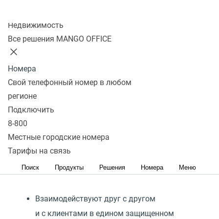
Колл-центр
Узнать подробнее
Недвижимость
Все решения MANGO OFFICE
Что такое
Номера
унифицированные
Свой телефонный номер в любом
коммуникации?
регионе
Подключить
Унифицированные коммуникации
(
Unified
8-800
Communications, UC) — это единое виртуальное
Местные городские номера
коммуникационное пространство для вашей
Тарифы на связь
компании. Пространство, в котором сотрудники:
Поиск
Продукты
Решения
Номера
Меню
Взаимодействуют друг с другом
и с клиентами в едином защищенном